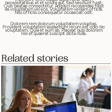
necessitatibus et et soluta aut. Sed nesciunt fugit.
Quis beatae consectetur. Adipisci recusandae fugit
ea voluptatem vel eos. Voluptatem veniam officia.
Nisi officiis consequatur occaecati odit.
Dolorem rem dolorum voluptatem voluptas.
Provident voluptatem laudantium rerum est odio hic
voluptatem. Quia et eum ab. Placeat quis dolorem
nisi et quaerat suscipit dicta nulla.
Related stories